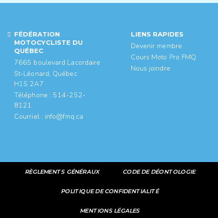
FÉDÉRATION
LIENS RAPIDES
MOTOCYCLISTE DU
Devenir membre
QUÉBEC
Cours Moto Pro FMQ
7665 boulevard Lacordaire
Nous joindre
St-Léonard, Québec
H1S 2A7
Téléphone : 514-252-
8121
Courriel :
info@fmq.ca
RÈGLEMENTS GÉNÉRAUX
CODE DE DÉONTOLOGIE
POLITIQUE DE CONFIDENTIALITÉ
MENTIONS LÉGALES